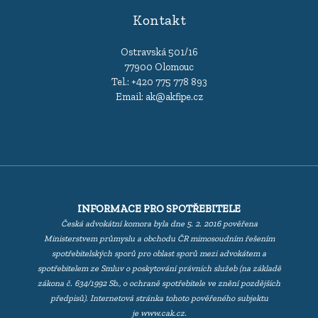
Kontakt
Ostravská 501/16
77900 Olomouc
Tel.:
+420 775 778 893
Email:
ak@akfipe.cz
INFORMACE PRO SPOTŘEBITELE
Česká advokátní komora byla dne 5. 2. 2016 pověřena
Ministerstvem průmyslu a obchodu ČR mimosoudním řešením
spotřebitelských sporů pro oblast sporů mezi advokátem a
spotřebitelem ze Smluv o poskytování právních služeb (na základě
zákona č. 634/1992 Sb., o ochraně spotřebitele ve znění pozdějších
předpisů). Internetová stránka tohoto pověřeného subjektu
je
www.cak.cz
.