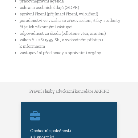
pracovněprávní agenda
ochrana osobních údajů (GDPR)
správní řízení (přijímací řízení, vyloučení)
poradenství ve vztahu se zřizovatelem, žáky, studenty
či jejich zákonnými zástupci
odpovědnost za škodu (odložené věci, zranění)
zákon č. 106/1999 Sb., o svobodném přístupu
k informacím
zastupování před soudy a správními orgány
Právní služby advokátní kanceláře AKFIPE
Obchodní společnosti
a živnostníci