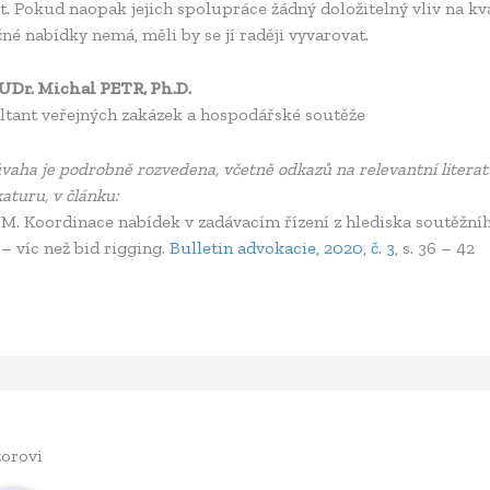
t. Pokud naopak jejich spolupráce žádný doložitelný vliv na kv
né nabídky nemá, měli by se jí raději vyvarovat.
JUDr. Michal PETR, Ph.D.
ltant veřejných zakázek a hospodářské soutěže
vaha je podrobně rozvedena, včetně odkazů na relevantní litera
katuru, v článku:
 M. Koordinace nabídek v zadávacím řízení z hlediska soutěžní
– víc než bid rigging.
Bulletin advokacie, 2020, č. 3
, s. 36 – 42
orovi