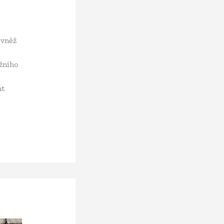
o
ovněž
ěžního
nt