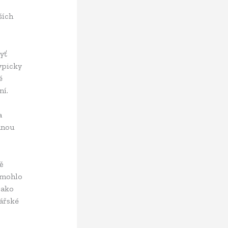
ších
yť
ypicky
é
ní.
a
dnou
ě
e mohlo
jako
dářské