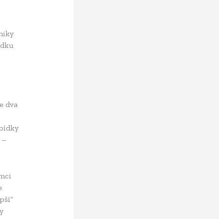
niky
ídku
e dva
abídky
 –
ámci
e
pší“
y