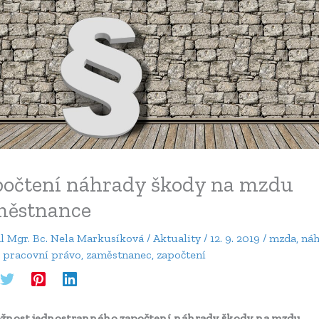
očtení náhrady škody na mzdu
městnance
al
Mgr. Bc. Nela Markusíková
/
Aktuality
/
12. 9. 2019
/
mzda
,
náh
,
pracovní právo
,
zaměstnanec
,
započtení
nost jednostranného započtení náhrady škody na mzdu