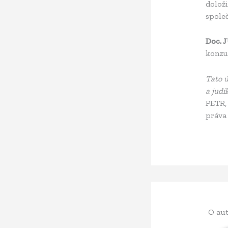
doloži
společ
Doc. 
konzu
Tato ú
a judi
PETR,
práva 
O aut