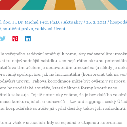
al
doc. JUDr. Michal Petr, Ph.D.
/
Aktuality
/
26. 2. 2021
/
hospodá
ž
,
soutěžní právo
,
zadávací řízení
dla veřejného zadávání směřují k tomu, aby zadavatelům umožn
 si tu nejvýhodnější nabídku z co nejširšího okruhu potenciáln
atelů; za tím účelem je dodavatelům umožněna (a někdy je dok
ována) spolupráce, jak na horizontální (konsorcia), tak na ver
odávky) úrovni. Taková koordinace může být ovšem v rozporu
vem hospodářské soutěže, které některé formy koordinace
itelů zakazuje. Jej již notoricky známo, že je bez dalšího zakáz
nace konkurujících si uchazečů – tzv. bid rigging; i český Úřa
nu hospodářské soutěže již vydal desítky takových rozhodnutí.
 tomu však v situacích, kdy se nejedná o utajenou koordinaci