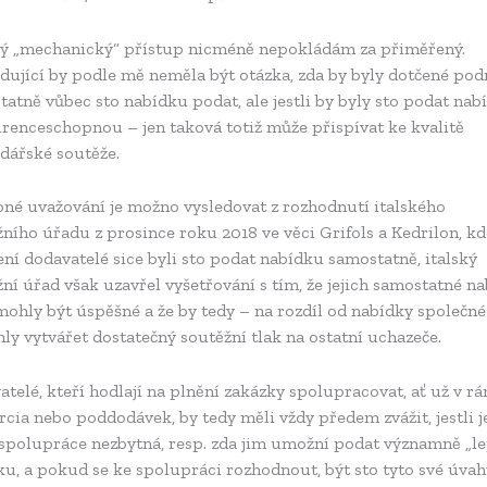
ý „mechanický“ přístup nicméně nepokládám za přiměřený.
dující by podle mě neměla být otázka, zda by byly dotčené pod
atně vůbec sto nabídku podat, ale jestli by byly sto podat nab
renceschopnou – jen taková totiž může přispívat ke kvalitě
dářské soutěže.
né uvažování je možno vysledovat z rozhodnutí italského
ního úřadu z prosince roku 2018 ve věci Grifols a Kedrilon, kd
ní dodavatelé sice byli sto podat nabídku samostatně, italský
ní úřad však uzavřel vyšetřování s tím, že jejich samostatné n
ohly být úspěšné a že by tedy – na rozdíl od nabídky společné
y vytvářet dostatečný soutěžní tlak na ostatní uchazeče.
telé, kteří hodlají na plnění zakázky spolupracovat, ať už v r
cia nebo poddodávek, by tedy měli vždy předem zvážit, jestli j
 spolupráce nezbytná, resp. zda jim umožní podat významně „le
u, a pokud se ke spolupráci rozhodnout, být sto tyto své úvah