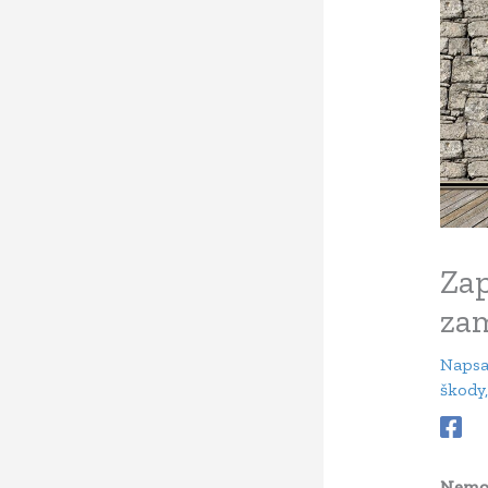
Zap
za
Naps
škody
Nemož