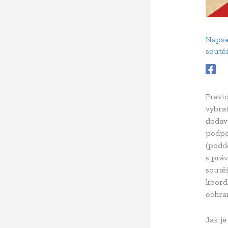
Naps
soutě
Pravi
vybrat
dodav
podpor
(podd
s prá
soutěž
koordi
ochra
Jak je