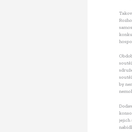
Takov
Rozho
samost
konku
hospo
Obdob
soutěž
sdruže
soutěž
by nem
nemohl
Dodava
konsor
jejich
nabídk