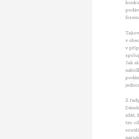
konkur
podáva
forem
Taková
v obe
v příp
spolup
Jak al
nabíd
podán
jedno
Z řad
Dánska
zdát, 
tzv. c
soutěž
naruše