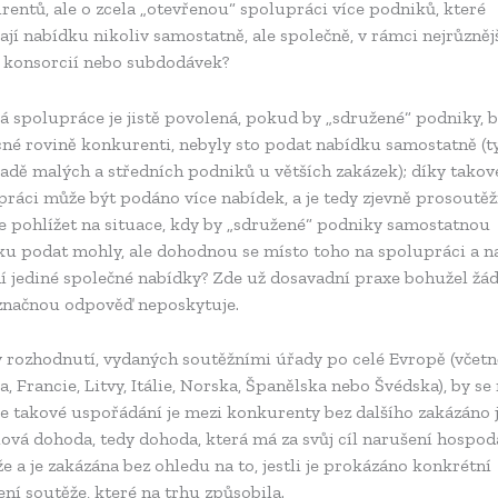
entů, ale o zcela „otevřenou“ spolupráci více podniků, které
jí nabídku nikoliv samostatně, ale společně, v rámci nejrůzněj
 konsorcií nebo subdodávek?
 spolupráce je jistě povolená, pokud by „sdružené“ podniky, b
cné rovině konkurenti, nebyly sto podat nabídku samostatně (t
adě malých a středních podniků u větších zakázek); díky takov
ráci může být podáno více nabídek, a je tedy zjevně prosoutěž
e pohlížet na situace, kdy by „sdružené“ podniky samostatnou
ku podat mohly, ale dohodnou se místo toho na spolupráci a n
í jediné společné nabídky? Zde už dosavadní praxe bohužel žá
značnou odpověď neposkytuje.
y rozhodnutí, vydaných soutěžními úřady po celé Evropě (včetn
, Francie, Litvy, Itálie, Norska, Španělska nebo Švédska), by s
že takové uspořádání je mezi konkurenty bez dalšího zakázáno 
ílová dohoda, tedy dohoda, která má za svůj cíl narušení hospo
e a je zakázána bez ohledu na to, jestli je prokázáno konkrétní
ní soutěže, které na trhu způsobila.