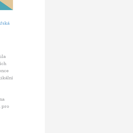
řská
ila
ích
once
tikální
ána
d pro