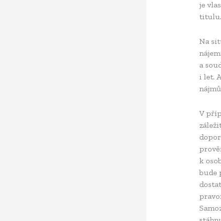
je vl
titulu
Na sit
nájem
a sou
i let.
nájmů,
V příp
zálež
dopor
prověř
k osob
bude 
dosta
pravo
Samoz
stáhn