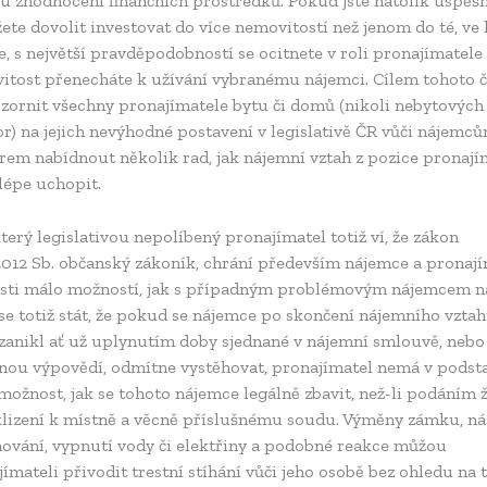
 zhodnocení finančních prostředků. Pokud jste natolik úspěšní
ete dovolit investovat do více nemovitostí než jenom do té, ve 
e, s největší pravděpodobností se ocitnete v roli pronajímatele 
itost přenecháte k užívání vybranému nájemci. Cílem tohoto 
ozornit všechny pronajímatele bytu či domů (nikoli nebytových
r) na jejich nevýhodné postavení v legislativě ČR vůči nájemc
rem nabídnout několik rad, jak nájemní vztah z pozice pronají
jlépe uchopit.
erý legislativou nepolíbený pronajímatel totiž ví, že zákon
2012 Sb. občanský zákoník, chrání především nájemce a pronají
sti málo možností, jak s případným problémovým nájemcem na
e totiž stát, že pokud se nájemce po skončení nájemního vztah
 zanikl ať už uplynutím doby sjednané v nájemní smlouvě, nebo
nou výpovědí, odmítne vystěhovat, pronajímatel nemá v podst
možnost, jak se tohoto nájemce legálně zbavit, než-li podáním 
klizení k místně a věcně příslušnému soudu. Výměny zámku, ná
hování, vypnutí vody či elektřiny a podobné reakce můžou
ímateli přivodit trestní stíhání vůči jeho osobě bez ohledu na t