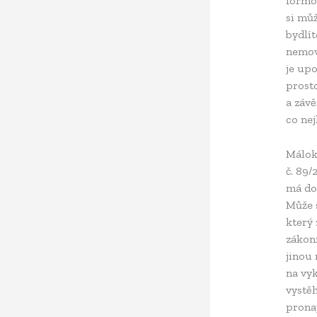
formou
si můž
bydlít
nemov
je up
prosto
a závě
co ne
Málokt
č. 89/
má do
Může s
který
zákon
jinou 
na vy
vystě
pronaj