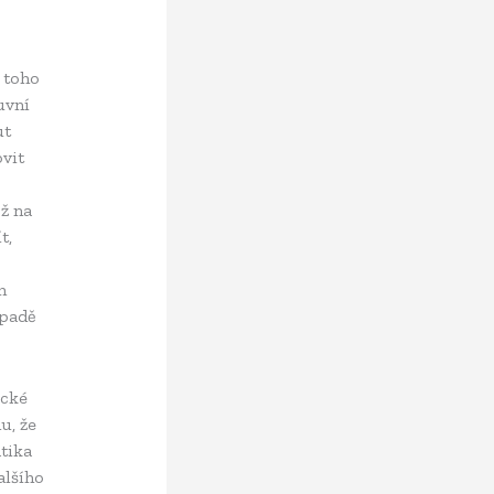
 toho
uvní
ut
vit
ž na
t,
m
ípadě
ické
u, že
tika
alšího