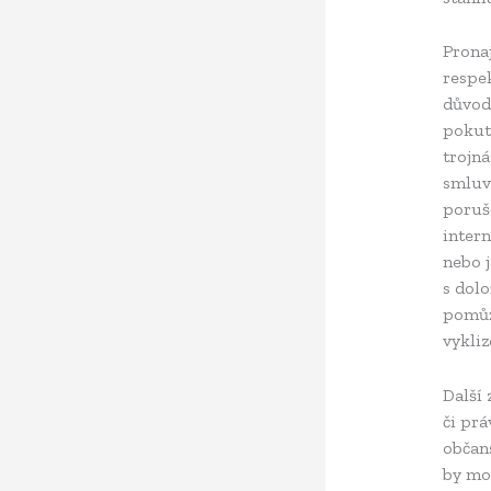
Pronaj
respe
důvod
pokut
trojn
smluv
poruš
intern
nebo j
s dol
pomůž
vykliz
Další
či prá
občan
by mo