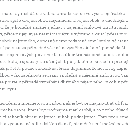
ímatel by měl dále trvat na úhradě kauce ve výši trojnásobku,
ktive spíše dvojnásobku nájemného. Dvojnásobek je vhodnější z
u, že je konečně možné sjednat v nájemní smlouvě institut sml
y, přičemž její výše nesmí v součtu s vybranou kaucí přesáhno
ásobek nájemného, doporučujeme tedy v nájemní smlouvě stano
ní pokutu za případné včasné nevystěhování a případné další
ení nájemcových povinností, na úkor trojnásobné kauce. Jeliko
etu koluje spousty zaručených tipů, jak těmto situacím předejí
ak je řešit, pouze stručně závěrem doplníme, že notářský zápis
ožkou vykonatelnosti sepsaný společně s nájemní smlouvou Vá
e pouze v případě vymáhání dlužného nájemného, nikoli v př
ení bytu.
 zaručenou internetovou radou pak je byt pronajmout ať už fyz
vnické osobě, která byt podnajme třetí osobě, a to z toho důvod
ský zákoník chrání nájemce, nikoli podnájemce. Tato problema
hla vydat na několik dalších článků, nicméně není možné bez d