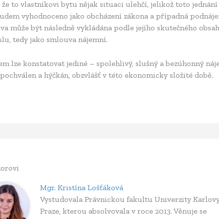
, že to vlastníkovi bytu nějak situaci ulehčí, jelikož toto jednán
oudem vyhodnoceno jako obcházení zákona a případná podnáj
va může být následně vykládána podle jejího skutečného obsa
lu, tedy jako smlouva nájemní.
em lze konstatovat jediné – spolehlivý, slušný a bezúhonný ná
pochválen a hýčkán, obzvlášť v této ekonomicky složité době.
orovi
Mgr. Kristína Lošťáková
Vystudovala Právnickou fakultu Univerzity Karlovy
Praze, kterou absolvovala v roce 2013. Věnuje se