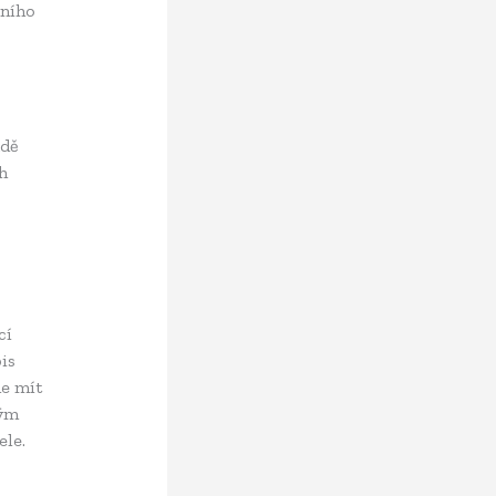
vního
adě
h
cí
is
de mít
vým
ele.