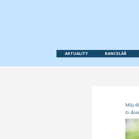
Přeskočit
na
obsah
AKTUALITY
KANCELÁŘ
Můj d
či do