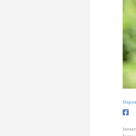
Naps
Invest