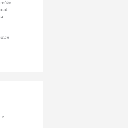
í může
emní
hu
jemce
 v