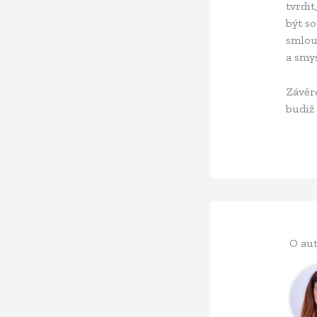
tvrdit
být s
smlou
a smys
Závěr
budiž 
O aut