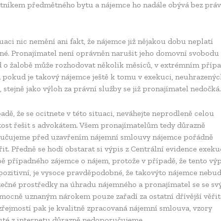
astníkem předmětného bytu a nájemce ho nadále obývá bez prá
.
uaci nic nemění ani fakt, že nájemce již nějakou dobu neplatí
né. Pronajímatel není oprávněn narušit jeho domovní svobodu
d o žalobě může rozhodovat několik měsíců, v extrémním příp
 A pokud je takový nájemce ještě k tomu v exekuci, neuhrazenýc
 stejně jako výloh za právní služby se již pronajímatel nedočká.
adě, že se ocitnete v této situaci, neváhejte neprodleně celou
itost řešit s advokátem. Všem pronajímatelům tedy důrazně
učujeme před uzavřením nájemní smlouvy nájemce pořádně
it. Předně se hodí obstarat si výpis z Centrální evidence exeku
ě případného zájemce o nájem, protože v případě, že tento výp
pozitivní, je vysoce pravděpodobné, že takovýto nájemce nebu
tečné prostředky na úhradu nájemného a pronajímatel se se s
mocně uznaným nárokem pouze zařadí za ostatní dřívější věřit
řejmostí pak je kvalitně zpracovaná nájemní smlouva, vzory
uté z internetu důrazně nedoporučujeme.