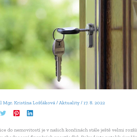
al
Mgr. Kristína Lošťáková
/
Aktuality
/
17. 8. 2022
ice do nemovitostí je v našich končinách stále ještě velmi rozš