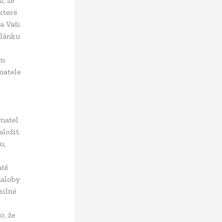
, že
které
a Vaši
článku
ům
matele
matel
ložit.
u,
atě
žaloby
silné
o, že