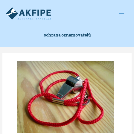
Přeskočit
na
obsah
ochrana oznamovatelů