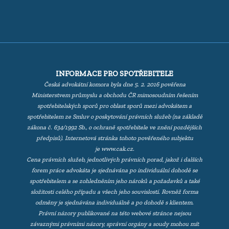
INFORMACE PRO SPOTŘEBITELE
Česká advokátní komora byla dne 5. 2. 2016 pověřena
Ministerstvem průmyslu a obchodu ČR mimosoudním řešením
spotřebitelských sporů pro oblast sporů mezi advokátem a
spotřebitelem ze Smluv o poskytování právních služeb (na základě
zákona č. 634/1992 Sb., o ochraně spotřebitele ve znění pozdějších
předpisů). Internetová stránka tohoto pověřeného subjektu
je
www.cak.cz
.
Cena právních služeb, jednotlivých právních porad, jakož i dalších
forem práce advokáta je sjednávána po individuální dohodě se
spotřebitelem a se zohledněním jeho nároků a požadavků a také
složitosti celého případu a všech jeho souvislostí. Rovněž forma
odměny je sjednávána individuálně a po dohodě s klientem.
Právní názory publikované na této webové stránce nejsou
závaznými právními názory, správní orgány a soudy mohou mít