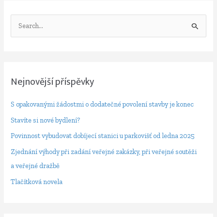
V
y
h
l
e
Nejnovější příspěvky
d
S opakovanými žádostmi o dodatečné povolení stavby je konec
a
t
Stavíte si nové bydlení?
p
Povinnost vybudovat dobíjecí stanici u parkovišť od ledna 2025
r
Zjednání výhody při zadání veřejné zakázky, při veřejné soutěži
o
a veřejné dražbě
:
Tlačítková novela