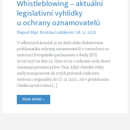
Whistleblowing – aktuální
legislativní vyhlídky
u ochrany oznamovatelů
Napsal
Mgr. Kristína Lošťáková
/
28. 11. 2022
V odborných kruzích je již delší dobu diskutována
problematika ochrany oznamovatelů v souvislosti se
směrnicí Evropského parlamentu a Rady (EU)
2019/1937 ze dne 23. října 2019 o ochraně osob, které
oznamují porušení práva Unie, když členské státy
měly transponovat do svých právních řádu tuto
směrnici nejpozději do 17. 12. 2021. Již v předchozím
článku na toto téma […]
WHISTLEBLOWING
READ MORE »
–
AKTUÁLNÍ
LEGISLATIVNÍ
VYHLÍDKY
U OCHRANY
OZNAMOVATELŮ