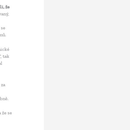
i, že
vaný,
 se
mů.
nické
, tak
al
 za
bně.
 že se