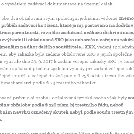
o vysvětlení zadávací dokumentace na územní celek…
ž oba dva obžalovaní svým společným jednáním vědomě
znemo
 průběh zadávacího řízení, které je mj. postaveno na dodržov
 transparentnosti, rovného zacházení a zákazu diskriminace,
ě zvýhodnili obžalované SRO jako uchazeče o veřejnou zakáz
jmenším na úkor dalšího soutěžitele….XXX
, vedeni společný
em, aby zakázka byla zadána obžalované SRO a jejich společné
í vyústilo dne 29. 9. 2017 k zadání veřejné zakázky SRO , v čem
váno spáchání přečinu zjednání výhody při zadání veřejné zaká
řejné soutěži a veřejné dražbě podle § 256 odst. 1 trestního zá
lupachatelství podle § 23 trestního zákoníku.
ovaná právnická osoba i obžalovaná fyzická osoba však byly
so
těny obžaloby podle § 226 písm. b) trestního řádu, neboť
obním návrhu označený skutek nebyl podle soudu trestným
.
vaní ve svých výpovědích v hlavním líčení připustili, že spolu