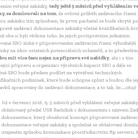
šením veřejné zakázky,
tedy ještě 5 měsíců před vyhlášením v
ky, se domlouvali na tom
, že ovlivní průběh zadávacího řízení
nou zakázku tím způsobem, že první pachatel se bude skrytě po
pravě zadávací dokumentace zakázky včetně kvalifikačních krit
ž oba si byli vědomi toho, že jejich protiprávním jednáním
ovaná SRO získá v připravovaném zadávacím řízení výhodnější
nky na úkor ostatních potenciálních uchazečů, a to především
ou mít více času nejen na přípravu své nabídky
, ale i s tím
ející přípravu a organizaci výrobních kapacit SRO a dále se
ěná SRO bude předem podílet na vytváření technických
ifikačních podmínek, které bude schopna splnit a budou dle je
avků zpracovány do zadávací dokumentace, a to tak, že:
….cituji
Již v červenci 2016, tj. 5 měsíců před vyhlášení veřejné zakázk
obžalovaný předal USB flashdisk s dokumentem s názvem Zad
dokumentace, který obsahoval koncept připravované zadávac
dokumentace veřejné zakázky a společně se obžalovaní domluv
utajeném způsobu komunikace prostřednictvím ftp serveru, 