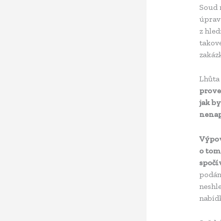
Soud 
úprav
z hled
takov
zakázk
Lhůta
prove
jak b
nenap
Výpov
o tom
spočí
podání
neshl
nabídk