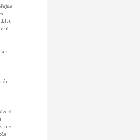
eřejné
 na
dílet
érií,
 tím,
jich
y
ávací
í
ili na
kde