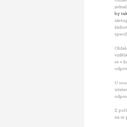
jedna
by ta
zástu
žádos
specif
Obžal
vzdělá
se v k
odpov
U soud
účele
odpos
Z poř
na ní 