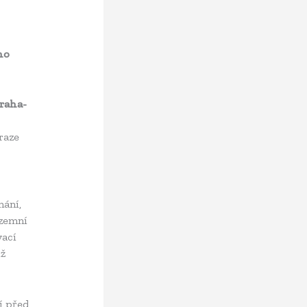
ho
raha-
raze
nání,
územní
vací
iž
í před