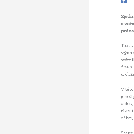
Zjedn
a veř
práva
Text 
východ
státn
dne 2.
u obž
V této
jehož
celek
řízení
dříve,
Státní