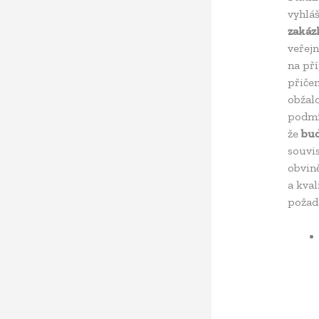
vyhlá
zakáz
veřej
na pří
přičem
obžal
podmí
že
bud
souvis
obvin
a kval
požad