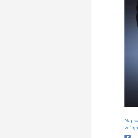
Naps
veřej