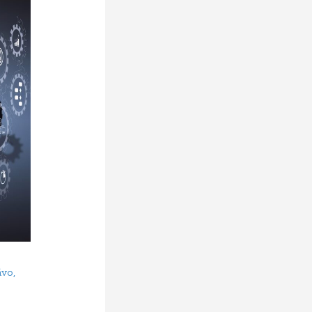
ávo
,