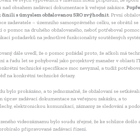
li nad obsahem zadávací dokumentace k veřejné zakázce.
Popřel
k činili s úmyslem obžalovanou SRO zvýhodnit
. První obžalo
pce zadavatele – územního samosprávného celku, se obrátil se
tí o pomoc na druhého obžalovaného, neboť potřeboval pomoc
ikací požadavků na jednotlivé funkcionality soutěžených systé
ovaný dále uvedl, že o pomoc požádal proto, že ačkoli má tech
ní a řadu let se pohyboval jako projektový manažer v oblasti IT
onkrétní technické specifikace moc nevyznal, a tudíž potřebov
ěď na konkrétní technické dotazy.
u bylo prokázáno, a to jednoznačně, že obžalovaní se setkávali
m úprav zadávací dokumentace na veřejnou zakázku, a to
lechy, elektronickou komunikací, záznamy ze sledování a podo
ízeného videozáznamu bylo soudu zřejmé, že ke schůzce došlo a
probíralo připravované zadávací řízení.