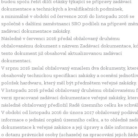
budou spolu řešit dílčí otázky týkající se přípravy zadávací
dokumentace a technických a kvalifikačních podmínek,
a minimálně v období od července 2016 do listopadu 2016 se
společně s dalšími zaměstnanci SRO podíleli na přípravě zněn
zadávací dokumentace zakázky.
Následně v červenci 2016 předal obžalovaný druhému
obžalovanému dokument s názvem Zadávací dokumentace, k
tento dokument již obsahoval aktualizovanou zadávací
dokumentaci.
V srpnu 2016 zaslal obžalovaný emailem dva dokumenty, kter
obsahovaly technickou specifikaci zakázky a ocenění jednotli
položek hardwaru, který měl být předmětem veřejné zakázky.
V listopadu 2016 předal obžalovaný druhému obžalovanému f
verzi zpracované zadávací dokumentace veřejné zakázky, kter
následně obžalovaný předložil Radě územního celku ke schvál
V období od listopadu 2016 do února 2017 obžalovaný podáva
informace o jednání orgánů územního celku, a to ohledně zad
dokumentace k veřejné zakázce a její úpravy a dále informace
o dotazu právnické osoby (uchazeče) na zpracování jejich žádo