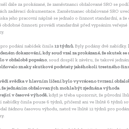
měl dále za prokázané, že zaměstnanci obžalované SRO se podíl
ách zadávací dokumentace. Zaměstnanec obžalované SRO uvedl
iska jeho pracovní náplně se jednalo o činnost standardní, a že
é obdobné činnosti provádí standardně před vypsáním veřejné
y.
 pro podání nabídek činila
12 týdnů.
Byly podány dvě nabídky.
deném dokazování, kdy soud vzal za prokázané, že skutek se s
ylo v obžalobě popsáno
, soud dospěl k závěru, že takové jednán
lňovalo znaky skutkové podstaty jakéhokoli trestného čin
ědí svědka v hlavním líčení bylo vyvráceno tvrzení obžalo
, že jednáním obžalovaných mohla být zjednána výhoda
vající
v časové výhodě
,
když je třeba upozornit, že původní lh
 nabídky činila pouze 6 týdnů, přičemž ani ve lhůtě 6 týdnů s
edal žádnou časovou výhodu, natož ve lhůtě 12 týdnů pro podán
y.