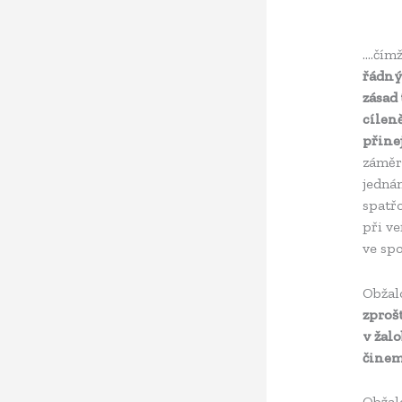
….čím
řádný
zásad
cílen
přine
záměr
jednán
spatřo
při ve
ve spo
Obžal
zproš
v žal
činem
Obžalo