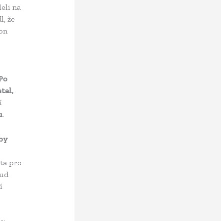
eli na
, že
 on
Po
tal,
í
u
.
by
ůta pro
oud
í