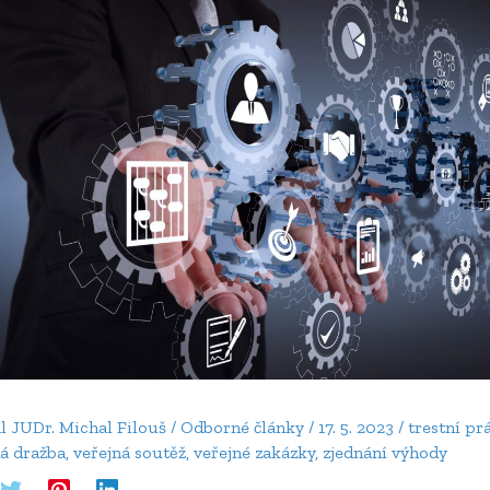
al
JUDr. Michal Filouš
/
Odborné články
/
17. 5. 2023
/
trestní pr
ná dražba
,
veřejná soutěž
,
veřejné zakázky
,
zjednání výhody