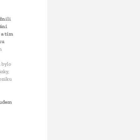
žnili
ání
 a tím
ku
m
ž bylo
zky,
koníku
udem