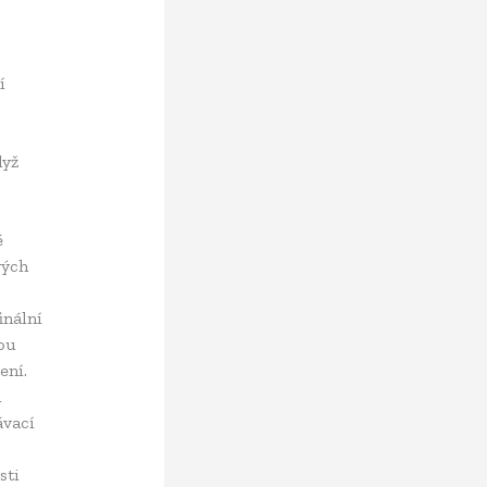
í
dyž
é
vých
inální
ou
ení.
l
ávací
sti