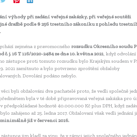
ání výhody při zadání veřejné zakázky, při veřejné soutěži
ejné dražbě podle § 256 trestního zákoníku z pohledu trestní
.
vychází zejména z pravomocného
rozsudku Okresního soudu P
 č. j. 16 T 116/2020-2484 ze dne 10. května 2021
, když odvolání
ího zástupce proti tomuto rozsudku bylo Krajským soudem v P
 9. 2021 zamítnuto a bylo potvrzeno zproštění obžaloby
alovaných. Dovolání podáno nebylo.
 věci byli obžalováni dva pachatelé proto, že vedli společně jed
 předmětem byla v té době připravovaná veřejná zakázka pro 
, v předpokládané hodnotě 40.000.000 Kč plus DPH, když zadá
 bylo zahájeno až 25. ledna 2017. Obžalovaní však vedli jednání j
minimálně již v červenci 2016.
 zástupce jim kladl za vinu, že v rámci jejich společného jednán