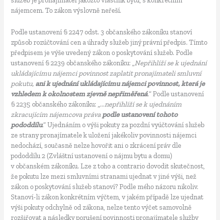
nájemcem. To zákon výslovně neřeší.
Podle ustanovení § 2247 odst. 3 občanského zákoníku stanoví
způsob rozúčtování cen a úhrady služeb jiný právní předpis. Tímto
předpisem je výše uvedený zákon o poskytování služeb. Podle
ustanovení § 2239 občanského zákoníku: „
Nepřihlíží se k ujednání
ukládajícímu nájemci povinnost zaplatit pronajímateli smluvní
pokutu,
ani k ujednání ukládajícímu nájemci povinnost, která je
vzhledem k okolnostem zjevně nepřiměřená
.
“ Podle ustanovení
§ 2235 občanského zákoníku: „…
nepřihlíží se k ujednáním
zkracujícím nájemcova práva
podle ustanovení tohoto
pododdílu
.“ Ujednáním o výši pokuty za pozdní vyúčtování služeb
ze strany pronajímatele k uložení jakékoliv povinnosti nájemci
nedochází, současně nelze hovořit ani o zkrácení práv dle
pododdílu 2 (Zvláštní ustanovení o nájmu bytu a domu)
v občanském zákoníku. Lze z toho a contrario dovodit skutečnost,
že pokutu lze mezi smluvními stranami ujednat v jiné výši, než
zákon o poskytování služeb stanoví? Podle mého názoru nikoliv.
Stanoví-li zákon konkrétním výčtem, v jakém případě lze ujednat
výši pokuty odchylně od zákona, nelze tento výčet samovolně
rozšiřovat a následky porušení povinnosti pronajímatele služby