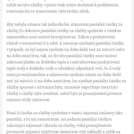
záloh na tyto služby, v praxi však může docházet k problémům
souvisejícím se stanovením výše těchto záloh.
Aby nebyla situace tak jednoduchá, stanovení paušální částky za
služby (či dokonce paušální částky za služby společně s částkou
nájemného) není možné bezvýjimečně. Zákon o poskytování
služeb v ustanovení § 9 odst. 4 omezuje ujednání paušální částky
v případě, že byl nájem sjednán na dobu delší než 24 měsíců nebo
na dobu neurčitou, tak, že do této paušální částky není možné
zahrnout platbu za dodávku tepla a centralizované poskytování
teplé vody a dodávku vody a odvádění odpadních vod. Je-li tedy
mezi pronajímatelem a nájemcem ujednán nájem na dobu delší
než 24 měsíců či na dobu neurčitou, lze sjednat paušální částku za
služby spojené s užíváním bytu, nicméně nepočítaje mezi tyto
služby i služby výše uvedené, neboť tyto je pronajímatel povinen
nájemci vždy vyúčtovat.
Není-li částka za služby sjednána v rámci nájemní smlouvy jako
paušální, a to ani samostatně, ani jedinou paušální částkou
zahrnující nájemné i úhradu za služby, stíhá pronajímatele
povinnost nájemci vyúčtovat skutečnou výši nákladů a záloh za