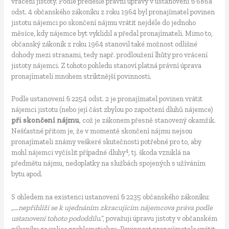
vrácení jistoty. Podle předešlé právní úpravy v ustanovení § 686a
odst. 4 občanského zákoníku z roku 1964 byl pronajímatel povinen
jistotu nájemci po skončení nájmu vrátit nejdéle do jednoho
měsíce, kdy nájemce byt vyklidil a předal pronajímateli. Mimo to,
občanský zákoník z roku 1964 stanovil také možnost odlišné
dohody mezi stranami, tedy např. prodloužení lhůty pro vrácení
jistoty nájemci. Z tohoto pohledu stanoví platná právní úprava
pronajímateli mnohem striktnější povinnosti.
Podle ustanovení § 2254 odst. 2 je pronajímatel povinen vrátit
nájemci jistotu (nebo její část zbylou po započtení dluhů nájemce)
při skončení nájmu
, což je zákonem přesně stanovený okamžik.
Nešťastné přitom je, že v momentě skončení nájmu nejsou
pronajímateli známy veškeré skutečnosti potřebné pro to, aby
4
mohl nájemci vyčíslit případné dluhy
, tj. škoda vzniklá na
předmětu nájmu, nedoplatky na službách spojených s užíváním
bytu apod.
S ohledem na existenci ustanovení § 2235 občanského zákoníku:
„…nepřihlíží se k ujednáním zkracujícím nájemcova práva podle
ustanovení tohoto pododdílu
.“, považuji úpravu jistoty v občanském
zákoníku za velice problematickou. Povinnost pronajímatele vrátit