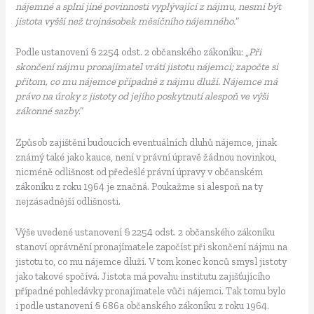
nájemné a splní jiné povinnosti vyplývající z nájmu, nesmí být
jistota vyšší než trojnásobek měsíčního nájemného.
“
Podle ustanovení § 2254 odst. 2 občanského zákoníku: „
Při
skončení nájmu pronajímatel vrátí jistotu nájemci; započte si
přitom, co mu nájemce případně z nájmu dluží. Nájemce má
právo na úroky z jistoty od jejího poskytnutí alespoň ve výši
zákonné sazby
.“
Způsob zajištění budoucích eventuálních dluhů nájemce, jinak
známý také jako kauce, není v právní úpravě žádnou novinkou,
nicméně odlišnost od předešlé právní úpravy v občanském
zákoníku z roku 1964 je značná. Poukažme si alespoň na ty
nejzásadnější odlišnosti.
Výše uvedené ustanovení § 2254 odst. 2 občanského zákoníku
stanoví oprávnění pronajímatele započíst při skončení nájmu na
jistotu to, co mu nájemce dluží. V tom konec konců smysl jistoty
jako takové spočívá. Jistota má povahu institutu zajišťujícího
případné pohledávky pronajímatele vůči nájemci. Tak tomu bylo
i podle ustanovení § 686a občanského zákoníku z roku 1964.