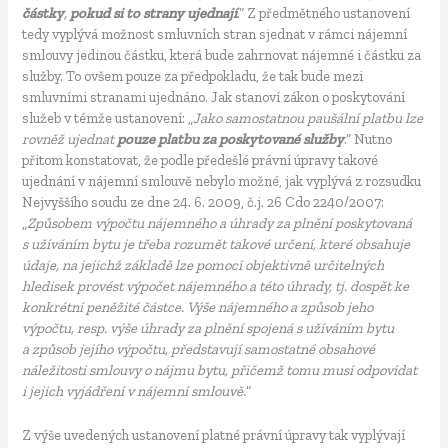
částky
,
pokud si to strany ujednají
.“ Z předmětného ustanovení
tedy vyplývá možnost smluvních stran sjednat v rámci nájemní
smlouvy jedinou částku, která bude zahrnovat nájemné i částku za
služby. To ovšem pouze za předpokladu, že tak bude mezi
smluvními stranami ujednáno. Jak stanoví zákon o poskytování
služeb v témže ustanovení: „
Jako samostatnou paušální platbu lze
rovněž ujednat
pouze platbu za poskytované služby
.“ Nutno
přitom konstatovat, že podle předešlé právní úpravy takové
ujednání v nájemní smlouvě nebylo možné, jak vyplývá z rozsudku
Nejvyššího soudu ze dne 24. 6. 2009, č.j. 26 Cdo 2240/2007:
„
Způsobem výpočtu nájemného a úhrady za plnění poskytovaná
s užíváním bytu je třeba rozumět takové určení, které obsahuje
údaje, na jejichž základě lze pomocí objektivně určitelných
hledisek provést výpočet nájemného a této úhrady, tj. dospět ke
konkrétní peněžité částce. Výše nájemného a způsob jeho
výpočtu, resp. výše úhrady za plnění spojená s užíváním bytu
a způsob jejího výpočtu, představují samostatné obsahové
náležitosti smlouvy o nájmu bytu, přičemž tomu musí odpovídat
i jejich vyjádření v nájemní smlouvě.
“
Z výše uvedených ustanovení platné právní úpravy tak vyplývají