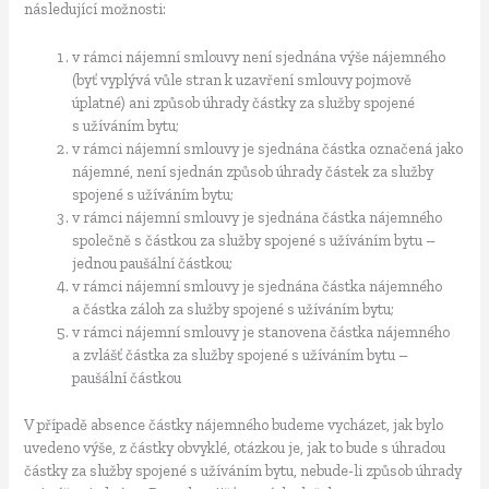
následující možnosti:
v rámci nájemní smlouvy není sjednána výše nájemného
(byť vyplývá vůle stran k uzavření smlouvy pojmově
úplatné) ani způsob úhrady částky za služby spojené
s užíváním bytu;
v rámci nájemní smlouvy je sjednána částka označená jako
nájemné, není sjednán způsob úhrady částek za služby
spojené s užíváním bytu;
v rámci nájemní smlouvy je sjednána částka nájemného
společně s částkou za služby spojené s užíváním bytu –
jednou paušální částkou;
v rámci nájemní smlouvy je sjednána částka nájemného
a částka záloh za služby spojené s užíváním bytu;
v rámci nájemní smlouvy je stanovena částka nájemného
a zvlášť částka za služby spojené s užíváním bytu –
paušální částkou
V případě absence částky nájemného budeme vycházet, jak bylo
uvedeno výše, z částky obvyklé, otázkou je, jak to bude s úhradou
částky za služby spojené s užíváním bytu, nebude-li způsob úhrady