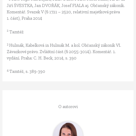
Jiří ŠVESTKA, Jan DVOŘÁK, Josef FIALA aj. Občanský zákoník.
Komentář. Svazek V (§ 1721 – 2520, relativní majetková práva
1. část), Praha 2014
2
Tamtéž
3
Hulmák, Kabelková in Hulmák M. a kol. Občanský zákoník VI.
Závazkové právo. Zvláštní část (§ 2055-3014). Komentář. 1.
vydání. Praha: C. H. Beck, 2014, s. 390
4
Tamtéž, s. 389-390
O autorovi