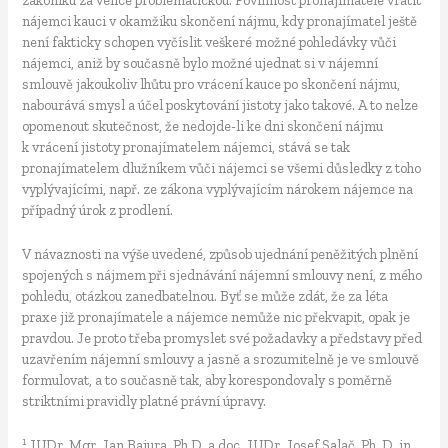
nájemci kauci v okamžiku skončení nájmu, kdy pronajímatel ještě
není fakticky schopen vyčíslit veškeré možné pohledávky vůči
nájemci, aniž by současně bylo možné ujednat si v nájemní
smlouvě jakoukoliv lhůtu pro vrácení kauce po skončení nájmu,
nabourává smysl a účel poskytování jistoty jako takové. A to nelze
opomenout skutečnost, že nedojde-li ke dni skončení nájmu
k vrácení jistoty pronajímatelem nájemci, stává se tak
pronajímatelem dlužníkem vůči nájemci se všemi důsledky z toho
vyplývajícími, např. ze zákona vyplývajícím nárokem nájemce na
případný úrok z prodlení.
V návaznosti na výše uvedené, způsob ujednání peněžitých plnění
spojených s nájmem při sjednávání nájemní smlouvy není, z mého
pohledu, otázkou zanedbatelnou. Byť se může zdát, že za léta
praxe již pronajímatele a nájemce nemůže nic překvapit, opak je
pravdou. Je proto třeba promyslet své požadavky a představy před
uzavřením nájemní smlouvy a jasně a srozumitelně je ve smlouvě
formulovat, a to současně tak, aby korespondovaly s poměrně
striktními pravidly platné právní úpravy.
1
JUDr. Mgr. Jan Bajura, Ph.D. a doc. JUDr. Josef Salač, Ph. D. in