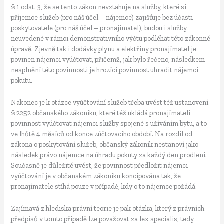
§ 1 odst. 3, že se tento zákon nevztahuje na služby, které si
příjemce služeb (pro náš účel – nájemce) zajišťuje bez účasti
poskytovatele (pro náš účel – pronajímatel), budou i služby
neuvedené v rámci demonstrativního výčtu podléhat této zákonné
úpravě. Zjevně tak i dodávky plynu a elektřiny pronajímatel je
povinen nájemci vyúčtovat, přičemž, jak bylo řečeno, následkem
nesplnění této povinnosti je hrozící povinnost uhradit nájemci
pokutu.
Nakonec je k otázce vyúčtování služeb třeba uvést též ustanovení
§ 2252 občanského zákoníku, které též ukládá pronajímateli
povinnost vyúčtovat nájemci služby spojené s užíváním bytu, a to
ve lhůtě 4 měsíců od konce zúčtovacího období. Na rozdíl od
zákona o poskytování služeb, občanský zákoník nestanoví jako
následek právo nájemce na úhradu pokuty za každý den prodlení.
Současně je důležité uvést, že povinnost předložit nájemci
vyúčtování je v občanském zákoníku koncipována tak, že
pronajímatele stíhá pouze v případě, kdy o to nájemce požádá.
Zajímavá z hlediska právní teorie je pak otázka, který z právních
předpisů v tomto případě lze považovat za lex specialis, tedy