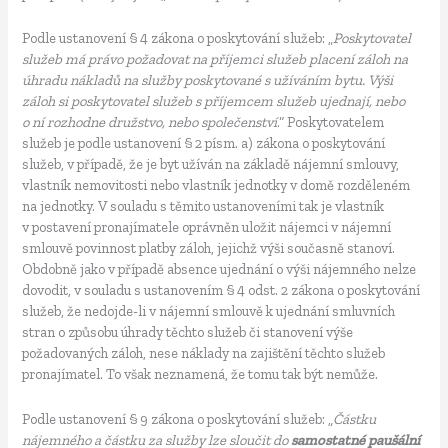
Podle ustanovení § 4 zákona o poskytování služeb: „
Poskytovatel
služeb má právo požadovat na příjemci služeb placení záloh na
úhradu nákladů na služby poskytované s užíváním bytu. Výši
záloh si poskytovatel služeb s příjemcem služeb ujednají, nebo
o ní rozhodne družstvo, nebo společenství
.“ Poskytovatelem
služeb je podle ustanovení § 2 písm. a) zákona o poskytování
služeb, v případě, že je byt užíván na základě nájemní smlouvy,
vlastník nemovitosti nebo vlastník jednotky v domě rozděleném
na jednotky. V souladu s těmito ustanoveními tak je vlastník
v postavení pronajímatele oprávněn uložit nájemci v nájemní
smlouvě povinnost platby záloh, jejichž výši současně stanoví.
Obdobně jako v případě absence ujednání o výši nájemného nelze
dovodit, v souladu s ustanovením § 4 odst. 2 zákona o poskytování
služeb, že nedojde-li v nájemní smlouvě k ujednání smluvních
stran o způsobu úhrady těchto služeb či stanovení výše
požadovaných záloh, nese náklady na zajištění těchto služeb
pronajímatel. To však neznamená, že tomu tak být nemůže.
Podle ustanovení § 9 zákona o poskytování služeb: „
Částku
nájemného a částku za služby lze sloučit do
samostatné paušální