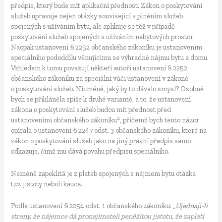
předpis, který bude mít aplikační přednost. Zákon o poskytování
služeb upravuje nejen otázky související s plněním služeb
spojených s užíváním bytu, ale aplikuje se též v případě
poskytování služeb spojených s užíváním nebytových prostor.
Naopak ustanovení § 2252 občanského zákoníku je ustanovením
speciálního pododdílu věnujícímu se výhradně nájmu bytu a domu.
Vzhledem k tomu považují někteří autoři ustanovení § 2252
občanského zákoníku za speciální vůči ustanovení v zákoně
o poskytování služeb. Nicméně, jaký by to dávalo smysl? Osobně
bych se přikláněla spíše k druhé variantě, a to, že ustanovení
zákona o poskytování služeb budou mít přednost před
2
ustanoveními občanského zákoníku
, přičemž bych tento názor
opírala o ustanovení § 2247 odst. 3 občanského zákoníku, které na
zákon o poskytování služeb jako na jiný právní předpis samo
odkazuje, čímž mu dává povahu předpisu speciálního.
Neméně zapeklitá je z plateb spojených s nájmem bytu otázka
tzv. jistoty neboli kauce.
Podle ustanovení § 2254 odst. 1 občanského zákoníku: „
Ujednají-li
strany, že nájemce dá pronajímateli peněžitou jistotu, že zaplatí