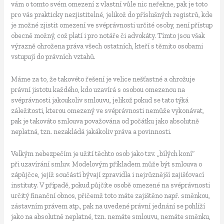
vám o tomto svém omezení z vlastní vůle nic neřekne, pak je toto
pro vás prakticky nezjistitelné, jelikož do příslušných registrů, kde
je možné zjistit omezení ve svéprávnosti určité osoby, není přístup
obecně možný, což platí i pro notáře či advokáty. Tímto jsou však
výrazně ohrožena práva všech ostatních, kteří s těmito osobami
vstupují do právních vztahů.
Máme za to, že takovéto řešení je velice nešťastné a ohrožuje
právní jistotu každého, kdo uzavírá s osobou omezenou na
svéprávnosti jakoukoliv smlouvu, jelikož pokud se tato týká
záležitosti, kterou omezený ve svéprávnosti nemůže vykonávat,
pak je takováto smlouva považována od počátku jako absolutně
neplatná, tzn. nezakládá jakákoliv práva a povinnosti.
Velkým nebezpečím je užití těchto osob jako tzv. „bílých koní“
při uzavírání smluv. Modelovým příkladem může být smlouva o
zápůjčce, jejíž součástí bývají zpravidla i nejrůznější zajišťovací
instituty. V případě, pokud půjčíte osobě omezené na svéprávnosti
určitý finanční obnos, přičemž toto máte zajištěno např. směnkou,
zástavním právem atp., pak na uvedené právní jednání se pohlíží
jako na absolutně neplatné, tzn. nemáte smlouvu, nemáte směnku,