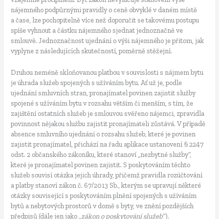
nájemného podpůrnými pravidly o ceně obvyklé v daném místě
a čase, lze pochopitelně více než doporučit se takovému postupu
spíše vyhnout a částku nájemného sjednat jednoznačně ve
smlouvě. Jednoznačnost ujednání o výši nájemného je přitom, jak
vyplyne z následujících skutečností, poměrně stěžejní.
Druhou neméně skloňovanou platbou v souvislosti s nájmem bytu
je úhrada služeb spojených s užíváním bytu. Ať už je, podle
ujednání smluvních stran, pronajímatel povinen zajistit služby
spojené s užíváním bytu v rozsahu větším či menším, s tím, že
zajištění ostatních služeb je smlouvou svěřeno nájemci, zpravidla
povinnost nějakou službu zajistit pronajímateli zůstává. V případě
absence smluvního ujednání o rozsahu služeb, které je povinen
zajistit pronajímatel, přichází na řadu aplikace ustanovení § 2247
odst. 2 občanského zákoníku, které stanoví „nezbytné služby“,
které je pronajímatel povinen zajistit. S poskytováním těchto
služeb souvisí otázka jejich úhrady, přičemž pravidla rozúčtování
a platby stanoví zákon č. 67/2013 Sb., kterým se upravují některé
otázky související s poskytováním plnění spojených s užíváním
bytů a nebytových prostorů v domě s byty, ve znění pozdějších
předpisů (dále jen jako „
zákon o poskytování služeb
“).