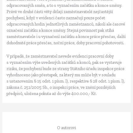
odpracovaných směn, a to s vyznačením začátku a konce směny.
Právě ve druhé části věty dělají zaměstnavatelé nejčastější
pochybení, když v evidenci často zaznačují pouze počet
odpracovaných hodin jednotlivých zaměstnanců, nikoli ale časové
označení začátku a konce směny. Stejná povinnost pak stíhá
zaměstnavatele i u vyznačení začátku a konce práce přesčas, další
dohodnuté práce přesčas, noční práce, doby pracovní pohotovosti.
V případě, že zaměstnavatel nevede evidenci pracovní doby
s vyznačením výše uvedených začátků a konců, pak se vystavuje
riziku, že pochybení bude ze strany Státního úřadu inspekce práce
vyhodnoceno jako přestupek, za který mu může být v souladu
s ustanovením § 15 odst. 1 písm. l), respektive § 28 odst. 1 písm. l),
zákona č. 251/2005 Sb., o inspekci práce, ve znění pozdějších
předpisů, uložena pokuta až do výše 400.000,- Kč.
O autorovi