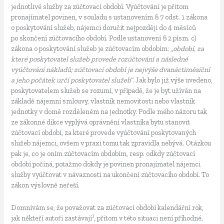
jednotlivé služby za zúčtovací období. Vyúčtování je přitom
pronajímatel povinen, v souladu s ustanovením § 7 odst. 1 zákona
o poskytování služeb, nájemci doručit nejpozději do 4 měsíců
po skončení zúčtovacího období. Podle ustanovení § 2 písm. c)
zákona o poskytování služeb je zúčtovacím obdobím: „
období, za
které poskytovatel služeb provede rozúčtování a následné
vyúčtování nákladů; zúčtovací období je nejvýše dvanáctiměsíční
a jeho počátek určí poskytovatel služeb
“. Jak bylo již výše uvedeno,
poskytovatelem služeb se rozumí, v případě, že je byt užíván na
základě nájemní smlouvy, vlastník nemovitosti nebo vlastník
jednotky v domě rozděleném na jednotky. Podle mého názoru tak
ze zákonné dikce vyplývá oprávnění vlastníka bytu stanovit
zúčtovací období, za které provede vyúčtování poskytovaných
služeb nájemci, ovšem v praxi tomu tak zpravidla nebývá. Otázkou
pak je, co je oním zúčtovacím obdobím, resp. odkdy zúčtovací
období počíná, potažmo dokdy je povinen pronajímatel nájemci
služby vyúčtovat v návaznosti na ukončení zúčtovacího období. To
zákon výslovně neřeší.
Domnívám se, že považovat za zúčtovací období kalendářní rok,
1
jak někteří autoři zastávají
, přitom v této situaci není příhodné,