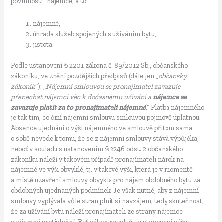
povinnosti“ nájemce, a to:
nájemné,
úhrada služeb spojených s užíváním bytu,
jistota.
Podle ustanovení § 2201 zákona č. 89/2012 Sb., občanského
zákoníku, ve znění pozdějších předpisů (dále jen „
občanský
zákoník
“): „
Nájemní smlouvou se pronajímatel zavazuje
přenechat nájemci věc k dočasnému užívání a
nájemce se
zavazuje platit za to pronajímateli nájemné
.“ Platba nájemného
je tak tím, co činí nájemní smlouvu smlouvou pojmově úplatnou.
Absence ujednání o výši nájemného ve smlouvě přitom sama
o sobě nevede k tomu, že se z nájemní smlouvy stává výpůjčka,
neboť v souladu s ustanovením § 2246 odst. 2 občanského
zákoníku náleží v takovém případě pronajímateli nárok na
nájemné ve výši obvyklé, tj. v takové výši, která je v momentě
a místě uzavření smlouvy obvyklá pro nájem obdobného bytu za
obdobných ujednaných podmínek. Je však nutné, aby z nájemní
smlouvy vyplývala vůle stran plnit si navzájem, tedy skutečnost,
že za užívání bytu náleží pronajímateli ze strany nájemce
vzájemné protiplnění. Byť zákon nevylučuje stanovení výše