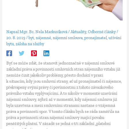
Napsal
Mgr. Bc. Nela Markusíková
/
Aktuality
,
Odborné články
/
20. 8. 2019
/
byt
,
nájemné
,
nájemní smlouva
,
pronajímatel
,
užívání
bytu
,
záloha na služby
Byť se může zdát, že stanovit jednoznačně v nájemní smlouvě
základní práva a povinnosti smluvních stran nájemního vztahu již
nemůže činit jakékoliv problémy, přesto dochází v praxi
k situacím, kdy jsou smluvní strany, ať už pronajímatel či nájemce,
překvapeny svými právy či povinnostmi z tohoto závazkového
právního vztahu vyplývajícími. A to nikoliv v momentě uzavírání
nájemní smlouvy, nýbrž až v momentě, kdy nájemní smlouva již
byla uzavřena a mezi smluvními stranami nastane o vzájemná
práva a povinnosti spor. V tomto článku bych se ráda zaměřila na
práva a povinnosti stran nájemní smlouvy mající povahu
peněžitých plnění. V zásadě se jedná o tři základní „platební