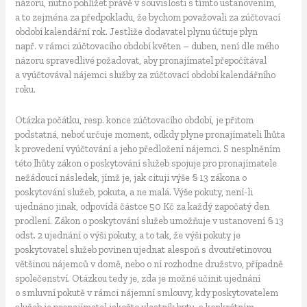
názoru, nutno pohlížet právě v souvislosti s tímto ustanovením,
a to zejména za předpokladu, že bychom považovali za zúčtovací
období kalendářní rok. Jestliže dodavatel plynu účtuje plyn
např. v rámci zúčtovacího období květen – duben, není dle mého
názoru spravedlivé požadovat, aby pronajímatel přepočítával
a vyúčtovával nájemci služby za zúčtovací období kalendářního
roku.
Otázka počátku, resp. konce zúčtovacího období, je přitom
podstatná, neboť určuje moment, odkdy plyne pronajímateli lhůta
k provedení vyúčtování a jeho předložení nájemci. S nesplněním
této lhůty zákon o poskytování služeb spojuje pro pronajímatele
nežádoucí následek, jímž je, jak cituji výše § 13 zákona o
poskytování služeb, pokuta, a ne malá. Výše pokuty, není-li
ujednáno jinak, odpovídá částce 50 Kč za každý započatý den
prodlení. Zákon o poskytování služeb umožňuje v ustanovení § 13
odst. 2 ujednání o výši pokuty, a to tak, že výši pokuty je
poskytovatel služeb povinen ujednat alespoň s dvoutřetinovou
většinou nájemců v domě, nebo o ní rozhodne družstvo, případně
společenství. Otázkou tedy je, zda je možné učinit ujednání
o smluvní pokutě v rámci nájemní smlouvy, kdy poskytovatelem
služeb je pronajímatel jakožto vlastník bytu, s konkrétním