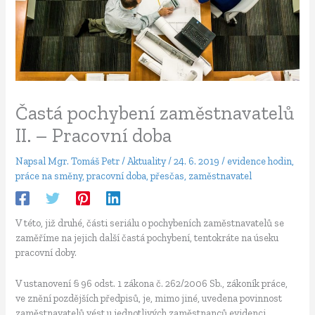
Častá pochybení zaměstnavatelů
II. – Pracovní doba
Napsal
Mgr. Tomáš Petr
/
Aktuality
/
24. 6. 2019
/
evidence hodin
,
práce na směny
,
pracovní doba
,
přesčas
,
zaměstnavatel
V této, již druhé, části seriálu o pochybeních zaměstnavatelů se
zaměříme na jejich další častá pochybení, tentokráte na úseku
pracovní doby.
V ustanovení § 96 odst. 1 zákona č. 262/2006 Sb., zákoník práce,
ve znění pozdějších předpisů, je, mimo jiné, uvedena povinnost
zaměstnavatelů vést u jednotlivých zaměstnanců evidenci