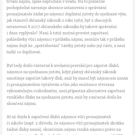
trvání nájmu, spíše nepřichází v úvahu. Na to poměrně
pochopitelně navazuje absence ustanovení o oprávnění
pronajímatele žádat po nájemci doplnění jistoty do ujednané výše,
jak stanovil občanský zákoník z roku 1964, byť z obecných
ustanovení § 2017 občanského zákoníku by takové oprávnění
3
i dnes vyplývalo
. Není-li totiž možné provést započtení
pohledávky vůči nájemci v průběhu nájmu, nemůže tak v průběhu
nájmu dojít ke „spotřebování“ částky jistoty nebo její části, a není
tudíž co doplňovat.
Byť tedy došlo částečně k uvolnění pravidel pro zápočet dluhů
nájemce na ujednanou jistotu, když platný občanský zákoník
umožňuje započíst takový dluh, aniž by musel být nájemcem uznán
či pronajímatelem vyžalován a tím jeho existence stvrzena
vykonatelným rozhodnutím, není přípustná alternativa započtení
vzniklého dluhu na ujednanou jistotu, aniž by současně došlo ke
skončení nájmu.
Ať už dojde k započtení dluhů nájemce vůči pronajímateli
či nikoliv (např. z důvodu, že nájemce vůči pronajímateli zkrátka
žádné dluhy nemá), skončením nájmu vzniká nájemci právo na