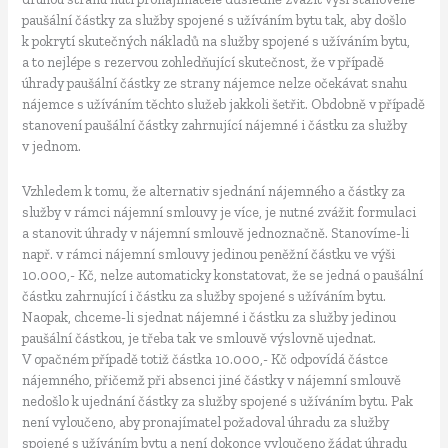
paušální částky za služby spojené s užíváním bytu tak, aby došlo
k pokrytí skutečných nákladů na služby spojené s užíváním bytu,
a to nejlépe s rezervou zohledňující skutečnost, že v případě
úhrady paušální částky ze strany nájemce nelze očekávat snahu
nájemce s užíváním těchto služeb jakkoli šetřit. Obdobně v případě
stanovení paušální částky zahrnující nájemné i částku za služby
v jednom.
Vzhledem k tomu, že alternativ sjednání nájemného a částky za
služby v rámci nájemní smlouvy je více, je nutné zvážit formulaci
a stanovit úhrady v nájemní smlouvě jednoznačně. Stanovíme-li
např. v rámci nájemní smlouvy jedinou peněžní částku ve výši
10.000,- Kč, nelze automaticky konstatovat, že se jedná o paušální
částku zahrnující i částku za služby spojené s užíváním bytu.
Naopak, chceme-li sjednat nájemné i částku za služby jedinou
paušální částkou, je třeba tak ve smlouvě výslovně ujednat.
V opačném případě totiž částka 10.000,- Kč odpovídá částce
nájemného, přičemž při absenci jiné částky v nájemní smlouvě
nedošlo k ujednání částky za služby spojené s užíváním bytu. Pak
není vyloučeno, aby pronajímatel požadoval úhradu za služby
spojené s užíváním bytu a není dokonce vyloučeno žádat úhradu