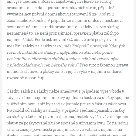
ani výše ujednána. Rozsah zajišťovaných služeb ze strany
pronajímatele je dán ujednáním smluvních stran, případně
vyvratitelnou právní domněnkou ustanovení § 2247 odst. 2
občanského zákoníku. V případě, že nájemní smlouva nestanoví
povinnost nájemce hradit pronajímateli zálohy na tyto služby,
neznamená to, že není pronajímatel oprávněn platbu záloh po
nájemci žádat. Podle ustanovení § 4 odst. 2 určí poskytovatel
měsíční zálohy za služby jako „
měsíční podíl z předpokládaných
ročních nákladů na služby z uplynulého roku, nebo podle
posledního zúčtovacího období, anebo z nákladů odvozených
z předpokládaných cen běžného roku
.“ Přes tuto zákonnou úpravu
nicméně stanovení platby záloh i jejich výše v nájemní smlouvě
rozhodně doporučuji.
Částku záloh na služby nelze směšovat s případem výše v bodě 5.,
kdy je v rámci nájemní smlouvy ujednána částka za služby spojené
s užíváním bytu, aniž by se však jednalo pouze o částku zálohovou.
Na rozdíl od zálohy za služby, v případě sjednání paušální částky
za služby totiž není povinností pronajímatele vyúčtovávat nájemci
platby za poskytované služby spojené s užíváním bytu. To na jednu
stranu zužuje povinnosti pronajímatele ve vztahu k nájemci, na
druhou stranu nutí pronajímatele důsledně zvážit výši stanovené