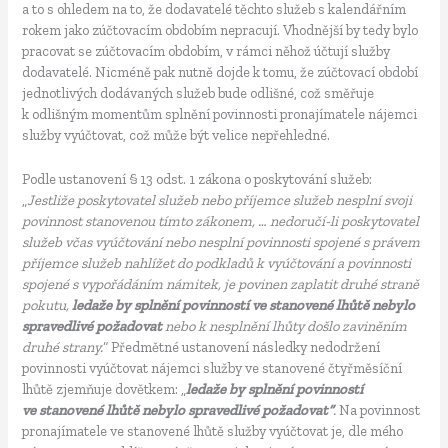
a to s ohledem na to, že dodavatelé těchto služeb s kalendářním
rokem jako zúčtovacím obdobím nepracují. Vhodnější by tedy bylo
pracovat se zúčtovacím obdobím, v rámci něhož účtují služby
dodavatelé. Nicméně pak nutně dojde k tomu, že zúčtovací období
jednotlivých dodávaných služeb bude odlišné, což směřuje
k odlišným momentům splnění povinnosti pronajímatele nájemci
služby vyúčtovat, což může být velice nepřehledné.
Podle ustanovení § 13 odst. 1 zákona o poskytování služeb:
„
Jestliže poskytovatel služeb nebo příjemce služeb nesplní svoji
povinnost stanovenou tímto zákonem, … nedoručí-li poskytovatel
služeb včas vyúčtování nebo nesplní povinnosti spojené s právem
příjemce služeb nahlížet do podkladů k vyúčtování a povinnosti
spojené s vypořádáním námitek, je povinen zaplatit druhé straně
pokutu,
ledaže by splnění povinností ve stanovené lhůtě nebylo
spravedlivé požadovat
nebo k nesplnění lhůty došlo zaviněním
druhé strany.
“ Předmětné ustanovení následky nedodržení
povinnosti vyúčtovat nájemci služby ve stanovené čtyřměsíční
lhůtě zjemňuje dovětkem: „
ledaže by splnění povinností
ve stanovené lhůtě nebylo spravedlivé požadovat“
.
Na povinnost
pronajímatele ve stanovené lhůtě služby vyúčtovat je, dle mého