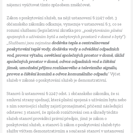
nájemci vyúčtovat tímto způsobem změkčovat.
Zákon o poskytování služeb, na nějž ustanovení § 2247 odst. 3
občanského zákoníku odkazuje, vymezuje v ustanovení § 3, co se
rozumí službami (legislativní zkratka pro: „
poskytováním plnění
spojených s užíváním bytů a nebytových prostorů v domě s byty
“):
„
Službami jsou zejména
dodávka tepla a centralizované
poskytování teplé vody, dodávka vody a odvádění odpadních
vod, provoz výtahu, osvětlení společných prostor v domě, úklid
společných prostor v domě, odvoz odpadních vod a čištění
jímek, umožnění příjmu rozhlasového a televizního signálu,
provoz a čištění komínů a odvoz komunálního odpadu
.“ Výčet
služeb v zákoně o poskytování služeb je demonstrativní.
Stanoví-li ustanovení § 2247 odst. 1 občanského zákoníku, že si
smluvní strany ujednají, která plnění spojená s užíváním bytu nebo
s ním související služby zajistí pronajímatel, přičemž následující
odstavec 3 stanoví, že způsob rozúčtování cen a úhrady těchto
služeb stanoví prováděcí právní předpis, jímž je zákon o
poskytování služeb, a stanoví-li zákon o poskytování služeb tyto
služby výčtem demonstrativním a současně stanoví v ustanovení