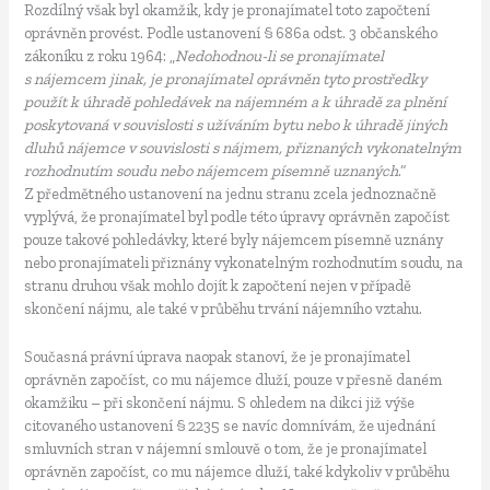
Rozdílný však byl okamžik, kdy je pronajímatel toto započtení
oprávněn provést. Podle ustanovení § 686a odst. 3 občanského
zákoníku z roku 1964: „
Nedohodnou-li se pronajímatel
s nájemcem jinak, je pronajímatel oprávněn tyto prostředky
použít k úhradě pohledávek na nájemném a k úhradě za plnění
poskytovaná v souvislosti s užíváním bytu nebo k úhradě jiných
dluhů nájemce v souvislosti s nájmem, přiznaných vykonatelným
rozhodnutím soudu nebo nájemcem písemně uznaných
.“
Z předmětného ustanovení na jednu stranu zcela jednoznačně
vyplývá, že pronajímatel byl podle této úpravy oprávněn započíst
pouze takové pohledávky, které byly nájemcem písemně uznány
nebo pronajímateli přiznány vykonatelným rozhodnutím soudu, na
stranu druhou však mohlo dojít k započtení nejen v případě
skončení nájmu, ale také v průběhu trvání nájemního vztahu.
Současná právní úprava naopak stanoví, že je pronajímatel
oprávněn započíst, co mu nájemce dluží, pouze v přesně daném
okamžiku – při skončení nájmu. S ohledem na dikci již výše
citovaného ustanovení § 2235 se navíc domnívám, že ujednání
smluvních stran v nájemní smlouvě o tom, že je pronajímatel
oprávněn započíst, co mu nájemce dluží, také kdykoliv v průběhu