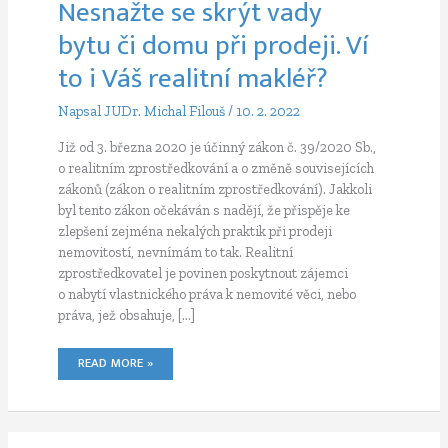
Nesnažte se skrýt vady
bytu či domu při prodeji. Ví
to i Váš realitní makléř?
Napsal
JUDr. Michal Filouš
/
10. 2. 2022
Již od 3. března 2020 je účinný zákon č. 39/2020 Sb.,
o realitním zprostředkování a o změně souvisejících
zákonů (zákon o realitním zprostředkování). Jakkoli
byl tento zákon očekáván s nadějí, že přispěje ke
zlepšení zejména nekalých praktik při prodeji
nemovitostí, nevnímám to tak. Realitní
zprostředkovatel je povinen poskytnout zájemci
o nabytí vlastnického práva k nemovité věci, nebo
práva, jež obsahuje, […]
NESNAŽTE
READ MORE »
SE
SKRÝT
VADY
BYTU
ČI DOMU
PŘI PRODEJI.
VÍ