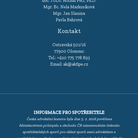
doc. JUDr. Michal Petr, Ph.D.
Mgr. Bc. Nela Markusíková
Mgr. Jan Slanina
Pavla Behrová
Kontakt
Ostravská 501/16
77900 Olomouc
Tel.:
+420 775 778 893
Email:
ak@akfipe.cz
INFORMACE PRO SPOTŘEBITELE
Česká advokátní komora byla dne 5. 2. 2016 pověřena
Ministerstvem průmyslu a obchodu ČR mimosoudním řešením
spotřebitelských sporů pro oblast sporů mezi advokátem a