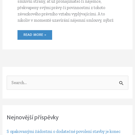
smluvní strany, ať už pronajímatel či nájemce,
překvapeny svými právy či povinnostmi z tohoto
závazkového právního vztahu vyplývajícími. A to
nikoliv v momentě uzavírání nájemní smlouvy, nýbrž
PENĚŽITÁ
READ MORE »
PLNĚNÍ
SOUVISEJÍCÍ
S NÁJMEM
BYTU
V
y
h
l
e
Nejnovější příspěvky
d
S opakovanými žádostmi o dodatečné povolení stavby je konec
a