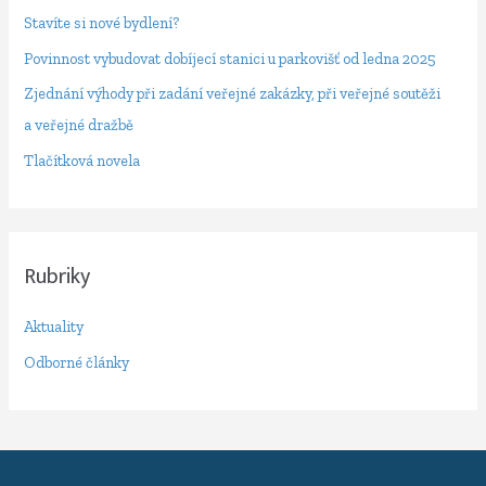
t
Stavíte si nové bydlení?
p
Povinnost vybudovat dobíjecí stanici u parkovišť od ledna 2025
r
Zjednání výhody při zadání veřejné zakázky, při veřejné soutěži
o
a veřejné dražbě
:
Tlačítková novela
Rubriky
Aktuality
Odborné články